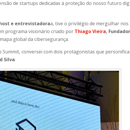
ensão de startups dedicadas à proteção do nosso futuro digi
host e entrevistadora
a, tive o privilégio de mergulhar nos
um programa visionário criado por
Thiago Vieira
, Fundado
 mapa global da cibersegurança.
eb Summit, conversei com dois protagonistas que personific
d Silva
.