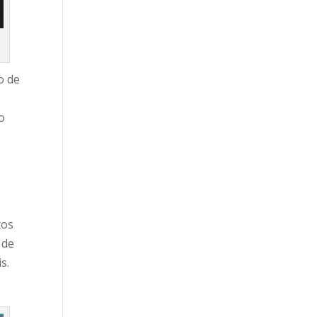
o de
o
e
tos
 de
s.