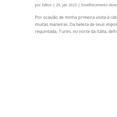
por
Editor
|
29, jan 2023
|
Envelhecimento Ativ
Por ocasião de minha primeira visita à c
muitas maneiras. Da beleza de seus impo
requintada, Turim, no norte da Itália, defi