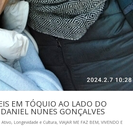
VEIS EM TÓQUIO AO LADO DO
S DANIEL NUNES GONÇALVES
 Ativo
,
Longevidade e Cultura
,
VIAJAR ME FAZ BEM
,
VIVENDO E